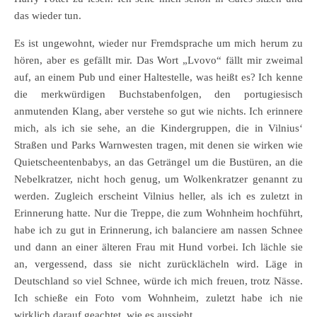
das wieder tun.
Es ist ungewohnt, wieder nur Fremdsprache um mich herum zu
hören, aber es gefällt mir. Das Wort „Lvovo“ fällt mir zweimal
auf, an einem Pub und einer Haltestelle, was heißt es? Ich kenne
die merkwürdigen Buchstabenfolgen, den portugiesisch
anmutenden Klang, aber verstehe so gut wie nichts. Ich erinnere
mich, als ich sie sehe, an die Kindergruppen, die in Vilnius‘
Straßen und Parks Warnwesten tragen, mit denen sie wirken wie
Quietscheentenbabys, an das Geträngel um die Bustüren, an die
Nebelkratzer, nicht hoch genug, um Wolkenkratzer genannt zu
werden. Zugleich erscheint Vilnius heller, als ich es zuletzt in
Erinnerung hatte. Nur die Treppe, die zum Wohnheim hochführt,
habe ich zu gut in Erinnerung, ich balanciere am nassen Schnee
und dann an einer älteren Frau mit Hund vorbei. Ich lächle sie
an, vergessend, dass sie nicht zurücklächeln wird. Läge in
Deutschland so viel Schnee, würde ich mich freuen, trotz Nässe.
Ich schieße ein Foto vom Wohnheim, zuletzt habe ich nie
wirklich darauf geachtet, wie es aussieht.