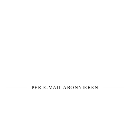
PER E-MAIL ABONNIEREN
Eine E-Mail bei neuen Beiträgen? Trage dich hier ein!
E-Mail-Adresse