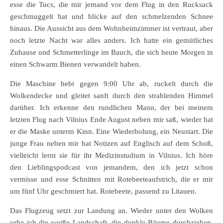
esse die Tucs, die mir jemand vor dem Flug in den Rucksack
geschmuggelt hat und blicke auf den schmelzenden Schnee
hinaus. Die Aussicht aus dem Wohnheimzimmer ist vertraut, aber
noch letzte Nacht war alles anders. Ich hatte ein gemütliches
Zuhause und Schmetterlinge im Bauch, die sich heute Morgen in
einen Schwarm Bienen verwandelt haben.
Die Maschine hebt gegen 9:00 Uhr ab, ruckelt durch die
Wolkendecke und gleitet sanft durch den strahlenden Himmel
darüber. Ich erkenne den rundlichen Mann, der bei meinem
letzten Flug nach Vilnius Ende August neben mir saß, wieder hat
er die Maske unterm Kinn. Eine Wiederholung, ein Neustart. Die
junge Frau neben mir hat Notizen auf Englisch auf dem Schoß,
vielleicht lernt sie für ihr Medizinstudium in Vilnius. Ich höre
den Lieblingspodcast von jemandem, den ich jetzt schon
vermisse und esse Schnitten mit Rotebeeteaufstrich, die er mir
um fünf Uhr geschmiert hat. Rotebeete, passend zu Litauen.
Das Flugzeug setzt zur Landung an. Wieder unter den Wolken
sehe ich die weiße Landschaft, die dunkle Bäume durchziehen.