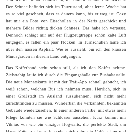
Der Schnee befindet sich im Tauzustand, aber letzte Woche hat
es so viel geschneit, dass es dauern kann, bis er weg ist. Cozy
hat mir ein Foto von Eisschollen in der Neris geschickt und
mehrere Bilder richtig dicken Schnees. Das habe ich verpasst.
Dennoch schlägt mir auf der Flugzeugtreppe schön kalte Luft
entgegen, es fallen ein paar Flocken. In Turnschuhen laufe ich
über den nassen Asphalt. Wie es aussieht, bin ich den krassen
Minusgraden in diesem Land entgangen.
Das Kofferband steht schon still, als ich den Koffer nehme.
Zielstrebig laufe ich durch die Eingangshalle zur Bushaltestelle.
Die neue Monatskarte ist mit der Trafi-App schnell gebucht, ich
weiß schon, welchen Bus ich nehmen muss. Herrlich, sich in
einer Großstadt im Ausland auszukennen, sich nicht mehr
zurechtfinden zu müssen. Wunderbar, die verkannten, bekannten
Gebäude wiederzusehen. In einer anderen Farbe, mit etwas mehr
Pflege könnten sie wie Schlösser aussehen. Kurz kommt mir
Vilnius vor wie ein einziges Hogwarts, die perfekte Stadt, um
Harry Potter zu lesen. Ich sehe mich schon in Cafés sitzen und