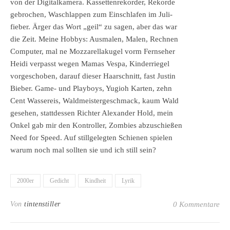
von der Digitalkamera. Kassettenrekorder, Rekorde
gebrochen, Waschlappen zum Einschlafen im Juli-
fieber. Ärger das Wort „geil“ zu sagen, aber das war
die Zeit. Meine Hobbys: Ausmalen, Malen, Rechnen
Computer, mal ne Mozzarellakugel vorm Fernseher
Heidi verpasst wegen Mamas Vespa, Kinderriegel
vorgeschoben, darauf dieser Haarschnitt, fast Justin
Bieber. Game- und Playboys, Yugioh Karten, zehn
Cent Wassereis, Waldmeistergeschmack, kaum Wald
gesehen, stattdessen Richter Alexander Hold, mein
Onkel gab mir den Kontroller, Zombies abzuschießen
Need for Speed. Auf stillgelegten Schienen spielen
warum noch mal sollten sie und ich still sein?
2000er
Gedicht
Kindheit
Lyrik
Von
tintenstiller
0 Kommentare